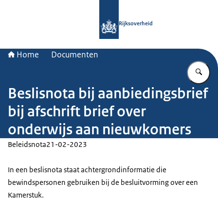
Naar de homepage van Rijksoverheid
Rijksoverheid
Home
Documenten
Vu
Beslisnota bij aanbiedingsbrief
bij afschrift brief over
onderwijs aan nieuwkomers
Beleidsnota
21-02-2023
In een beslisnota staat achtergrondinformatie die
bewindspersonen gebruiken bij de besluitvorming over een
Kamerstuk.