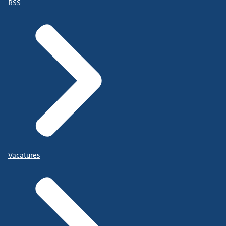
RSS
Vacatures