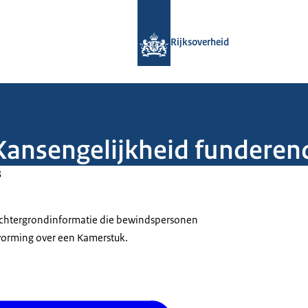
Naar de homepage van Rijksoverheid
Rijksoverheid
e Kansengelijkheid fundere
3
 achtergrondinformatie die bewindspersonen
tvorming over een Kamerstuk.