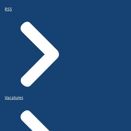
RSS
Vacatures