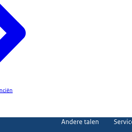
anciën
Andere talen
Servic