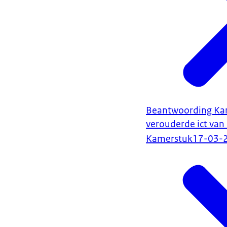
Beantwoording Kame
verouderde ict van 
Kamerstuk
17-03-