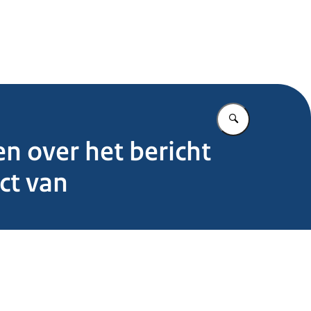
.nl
Vul in wat u z
n over het bericht
ct van