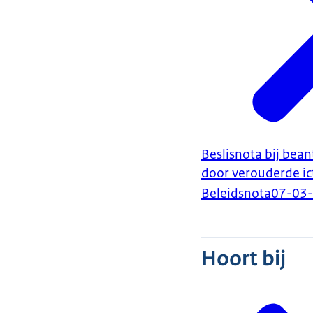
Beslisnota bij bea
door verouderde ic
Beleidsnota
07-03
Hoort bij