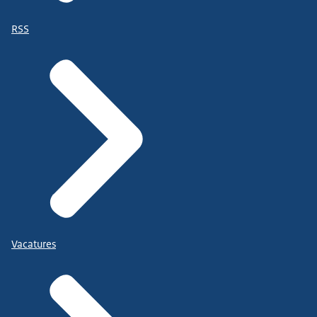
RSS
Vacatures