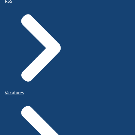
RSS
Vacatures