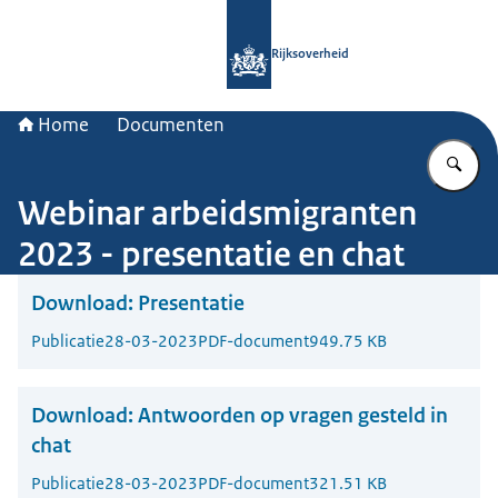
Naar de homepage van Rijksoverheid
Rijksoverheid
Home
Documenten
Vu
Webinar arbeidsmigranten
2023 - presentatie en chat
Download:
Presentatie
Publicatie
28-03-2023
PDF-document
949.75 KB
Download:
Antwoorden op vragen gesteld in
chat
Publicatie
28-03-2023
PDF-document
321.51 KB