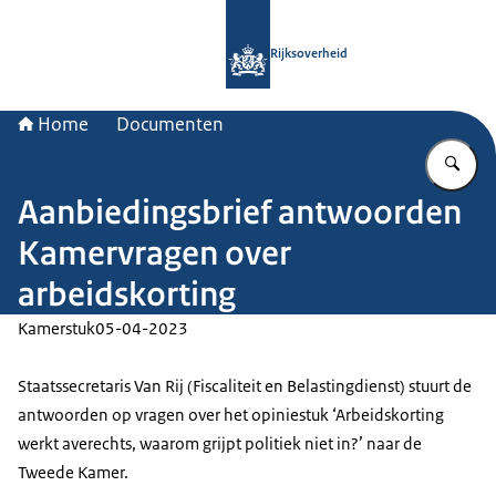
Naar de homepage van Rijksoverheid
Rijksoverheid
Home
Documenten
Vu
Aanbiedingsbrief antwoorden
Kamervragen over
arbeidskorting
Kamerstuk
05-04-2023
Staatssecretaris Van Rij (Fiscaliteit en Belastingdienst) stuurt de
antwoorden op vragen over het opiniestuk ‘Arbeidskorting
werkt averechts, waarom grijpt politiek niet in?’ naar de
Tweede Kamer.