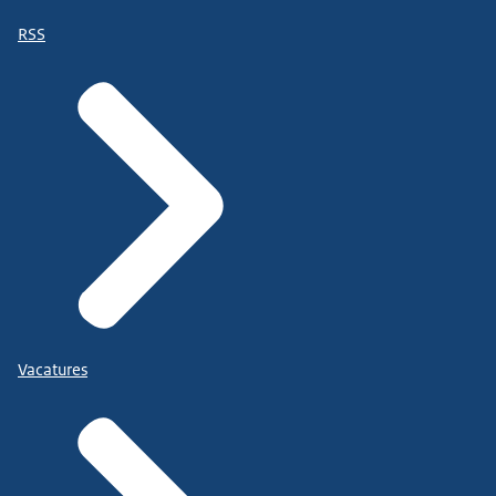
RSS
Vacatures