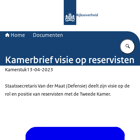
Naar de homepage van Rijksoverheid
Rijksoverheid
Home
Documenten
Vu
Kamerbrief visie op reservisten
Kamerstuk
13-04-2023
Staatssecretaris Van der Maat (Defensie) deelt zijn visie op de
rol en positie van reservisten met de Tweede Kamer.