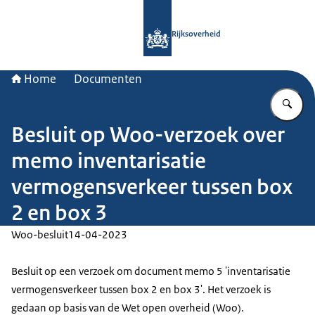
Naar de homepage van Rijksoverheid
Rijksoverheid
Home
Documenten
Vu
Besluit op Woo-verzoek over
memo inventarisatie
vermogensverkeer tussen box
2 en box 3
Woo-besluit
14-04-2023
Besluit op een verzoek om document memo 5 'inventarisatie
vermogensverkeer tussen box 2 en box 3'. Het verzoek is
gedaan op basis van de Wet open overheid (Woo).