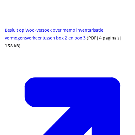
Besluit op Woo-verzoek over memo inventarisatie
vermogensverkeer tussen box 2 en box 3
(PDF | 4 pagina's |
138 kB)