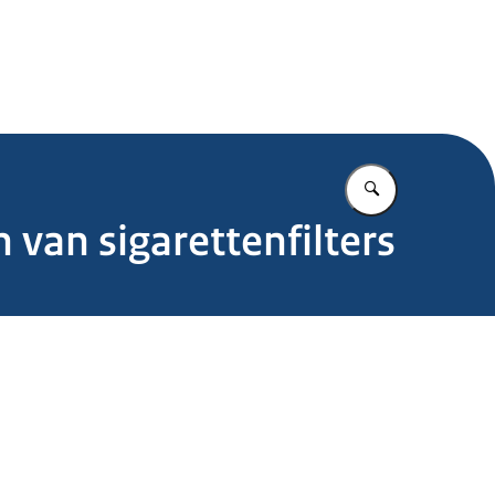
.nl
Vul in wat u z
 van sigarettenfilters