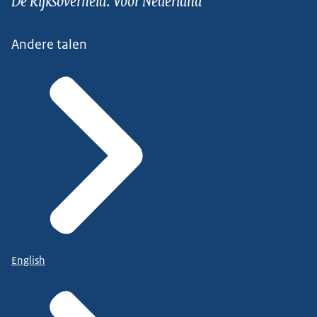
Andere talen
English