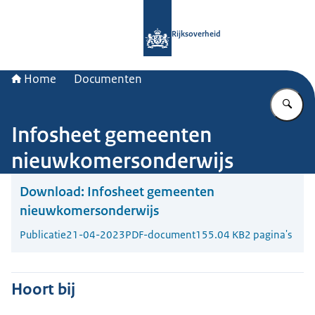
Naar de homepage van Rijksoverheid
Rijksoverheid
Home
Documenten
Vu
Infosheet gemeenten
nieuwkomersonderwijs
Download:
Infosheet gemeenten
nieuwkomersonderwijs
Publicatie
21-04-2023
PDF-document
155.04 KB
2 pagina's
Hoort bij