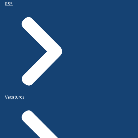
RSS
Vacatures