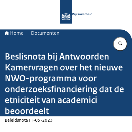
Naar de homepage van Rijksoverheid
Rijksoverheid
Home
Documenten
Vu
Beslisnota bij Antwoorden
Kamervragen over het nieuwe
NWO-programma voor
onderzoeksfinanciering dat de
etniciteit van academici
beoordeelt
Beleidsnota
11-05-2023