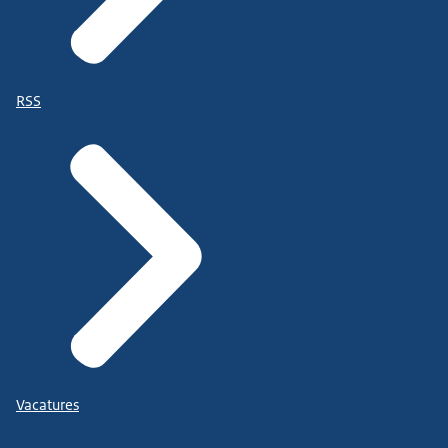
RSS
Vacatures