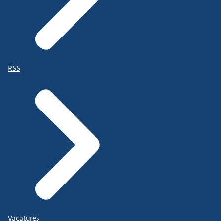
RSS
Vacatures