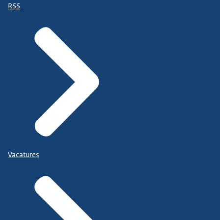
RSS
Vacatures