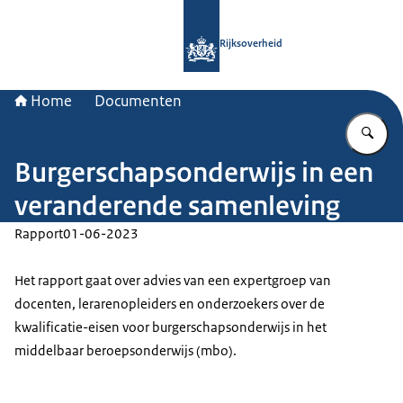
Naar de homepage van Rijksoverheid
Rijksoverheid
Home
Documenten
Vu
Burgerschapsonderwijs in een
veranderende samenleving
Rapport
01-06-2023
Het rapport gaat over advies van een expertgroep van
docenten, lerarenopleiders en onderzoekers over de
kwalificatie-eisen voor burgerschapsonderwijs in het
middelbaar beroepsonderwijs (mbo).