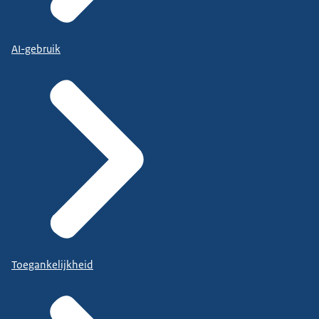
AI-gebruik
Toegankelijkheid