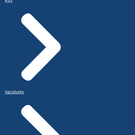
RSS
Vacatures