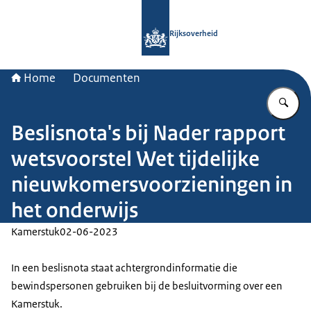
Naar de homepage van Rijksoverheid
Rijksoverheid
Home
Documenten
Vu
Beslisnota's bij Nader rapport
wetsvoorstel Wet tijdelijke
nieuwkomersvoorzieningen in
het onderwijs
Kamerstuk
02-06-2023
In een beslisnota staat achtergrondinformatie die
bewindspersonen gebruiken bij de besluitvorming over een
Kamerstuk.