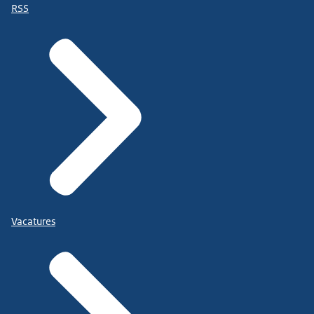
RSS
Vacatures