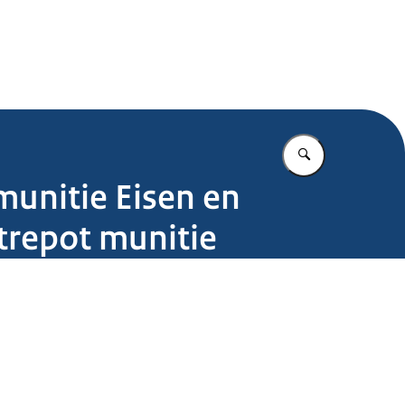
.nl
Vul in wat u z
unitie Eisen en
trepot munitie