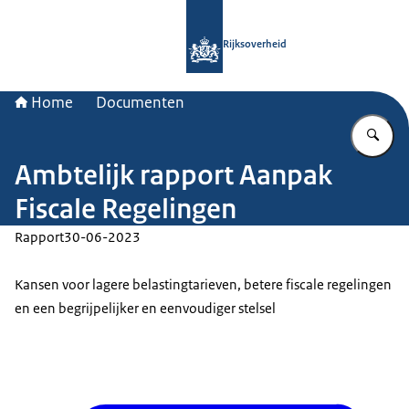
Naar de homepage van Rijksoverheid
Rijksoverheid
Home
Documenten
Vu
Ambtelijk rapport Aanpak
Fiscale Regelingen
Rapport
30-06-2023
Kansen voor lagere belastingtarieven, betere fiscale regelingen
en een begrijpelijker en eenvoudiger stelsel