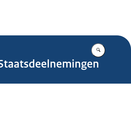
.nl
Vul in wat u z
 Staatsdeelnemingen