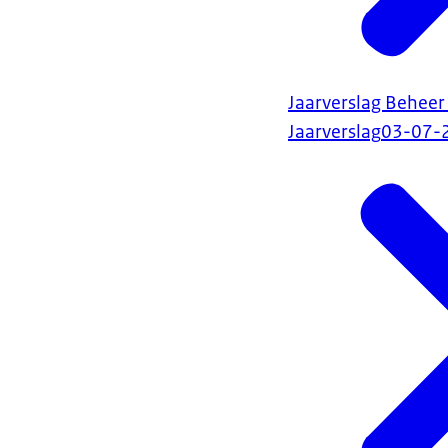
Jaarverslag Behee
Jaarverslag
03-07-