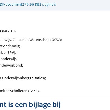
DF-document
279.96 KB
2 pagina's
 partijen:
derwijs, Cultuur en Wetenschap (OCW);
t onderwijs;
mbo (SPV);
konderwijs;
nderwijsbond;
n Onderwijsvakorganisaties);
omitee Scholieren (LAKS).
 is een bijlage bij