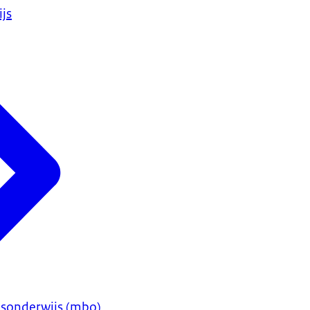
js
sonderwijs (mbo)