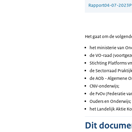
Rapport
04-07-2023
P
Het gaat om de volgende
het ministerie van On
de VO-raad (voortgeze
Stichting Platforms v
de Sectorraad Praktij
de AOb - Algemene O
CNV-onderwijs;
de FvOv (Federatie va
Ouders en Onderwijs;
het Landelijk Aktie K
Dit document