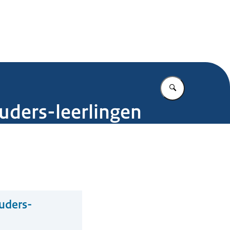
.nl
Vul in wat u z
uders-leerlingen
uders-