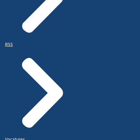
RSS
Vacatures