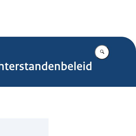
.nl
Vul in wat u z
hterstandenbeleid