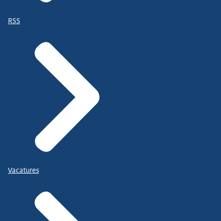
RSS
Vacatures