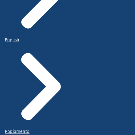
English
Papiamento