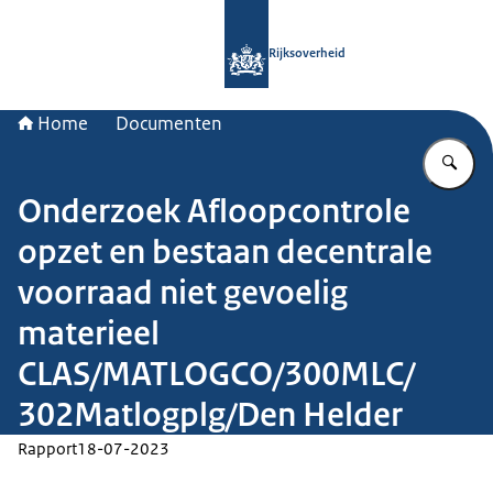
Naar de homepage van Rijksoverheid
Rijksoverheid
Home
Documenten
Vu
Onderzoek Afloopcontrole
opzet en bestaan decentrale
voorraad niet gevoelig
materieel
CLAS/MATLOGCO/300MLC/
302Matlogplg/Den Helder
Rapport
18-07-2023