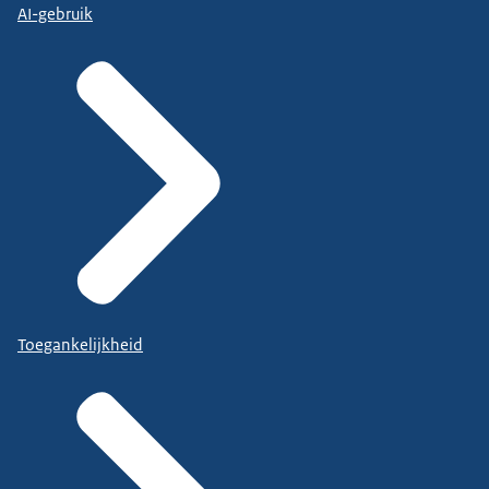
AI-gebruik
Toegankelijkheid