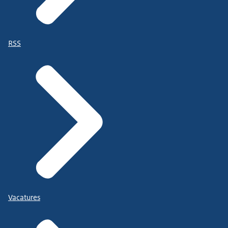
RSS
Vacatures