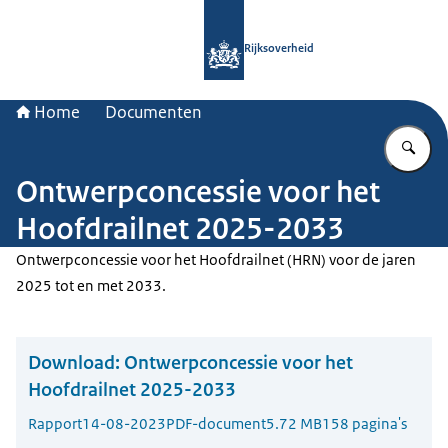
Naar de homepage van Rijksoverheid
Rijksoverheid
Home
Documenten
Vu
Ontwerpconcessie voor het
Hoofdrailnet 2025-2033
Ontwerpconcessie voor het Hoofdrailnet (HRN) voor de jaren
2025 tot en met 2033.
Download:
Ontwerpconcessie voor het
Hoofdrailnet 2025-2033
Rapport
14-08-2023
PDF-document
5.72 MB
158 pagina's