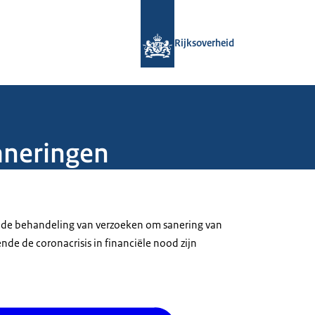
Naar de homepage van Rijksoverheid
Rijksoverheid
saneringen
oor de behandeling van verzoeken om sanering van
de de coronacrisis in financiële nood zijn