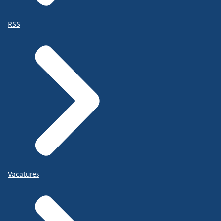
RSS
Vacatures