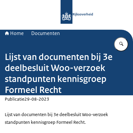
Naar de homepage van Rijksoverheid
Rijksoverheid
Home
Documenten
Vu
Lijst van documenten bij 3e
deelbesluit Woo-verzoek
standpunten kennisgroep
Formeel Recht
Publicatie
29-08-2023
Lijst van documenten bij 3e deelbesluit Woo-verzoek
standpunten kennisgroep Formeel Recht.