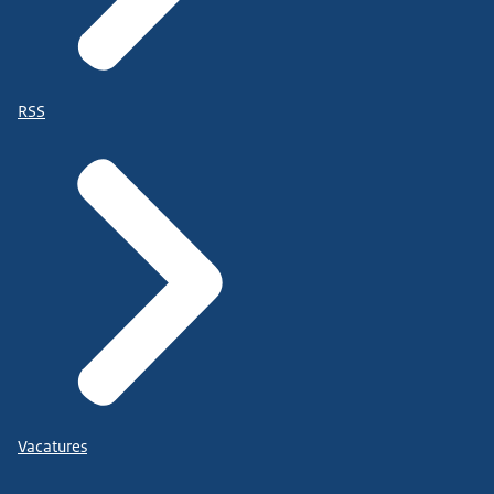
RSS
Vacatures