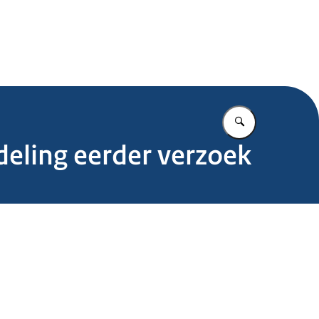
.nl
Vul in wat u z
deling eerder verzoek