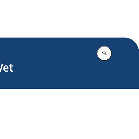
.nl
Vul in wat u z
Wet