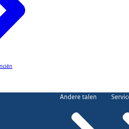
anciën
Andere talen
Servic