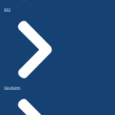
RSS
Vacatures