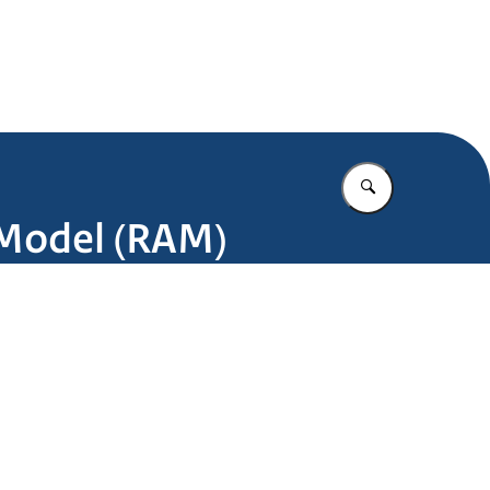
.nl
Vul in wat u z
 Model (RAM)