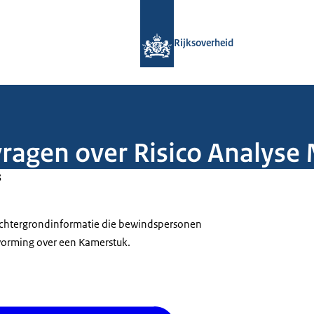
Naar de homepage van Rijksoverheid
Rijksoverheid
vragen over Risico Analyse
3
 achtergrondinformatie die bewindspersonen
tvorming over een Kamerstuk.