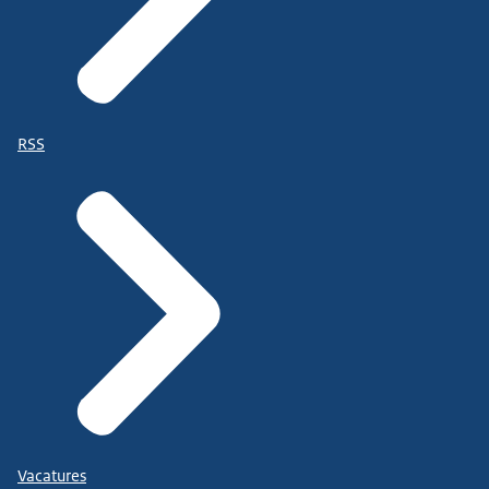
RSS
Vacatures