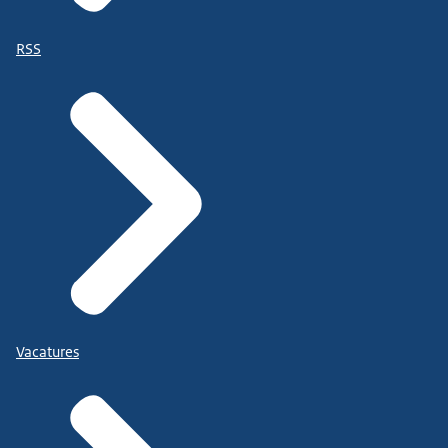
RSS
Vacatures