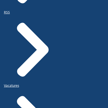
RSS
Vacatures