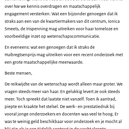
over
hoe
we kennis overdragen en maatschappelijk
engagement versterken. Wat een bijzonder genoegen dat ik
straks aan een van de kwartiermakers van dit centrum, Ionica
Smeets, de Irispenning mag uitreiken voor haar tomeloze en
voorbeeldige inzet op wetenschapscommunicatie.
En eveneens: wat een genoegen dat ik straks de
Huibregtsenprijs mag uitreiken voor een recent onderzoek met
een grote maatschappelijke meerwaarde.
Beste mensen,
De reikwijdte van de wetenschap wordt alleen maar groter. We
vragen steeds meer van haar. En gelukkig levert ze ook steeds
meer. Toch spreekt dat laatste niet vanzelf. Toen ik aantrad,
piepte en kraakte het stelsel. De werk- en prestatiedruk bij
vooral jonge onderzoekers en docenten was veel te hoog. Er
was te weinig geld beschikbaar voor onderzoek en je mocht al
blij zijn als je een tijdelijk contract in de wacht sleepte.