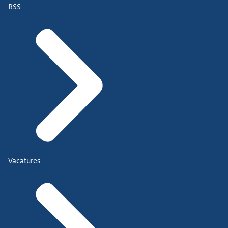
RSS
Vacatures