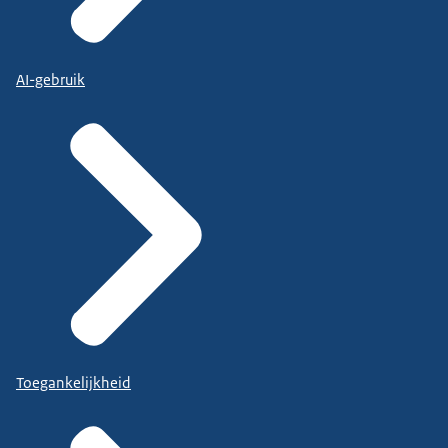
AI-gebruik
Toegankelijkheid