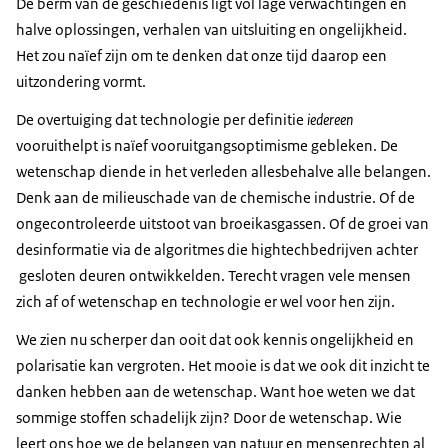
De berm van de geschiedenis ligt vol lage verwachtingen en
halve oplossingen, verhalen van uitsluiting en ongelijkheid.
Het zou naïef zijn om te denken dat onze tijd daarop een
uitzondering vormt.
De overtuiging dat technologie per definitie
iedereen
vooruithelpt is naïef vooruitgangsoptimisme gebleken. De
wetenschap diende in het verleden allesbehalve alle belangen.
Denk aan de milieuschade van de chemische industrie. Of de
ongecontroleerde uitstoot van broeikasgassen. Of de groei van
desinformatie via de algoritmes die
hightech
bedrijven achter
gesloten deuren ontwikkelden. Terecht vragen vele mensen
zich af of wetenschap en technologie er wel voor hen zijn.
We zien nu scherper dan ooit dat ook kennis ongelijkheid en
polarisatie kan vergroten. Het mooie is dat we ook dit inzicht te
danken hebben aan de wetenschap. Want hoe weten we dat
sommige stoffen schadelijk zijn? Door de wetenschap. Wie
leert ons hoe we de belangen van natuur en mensenrechten al