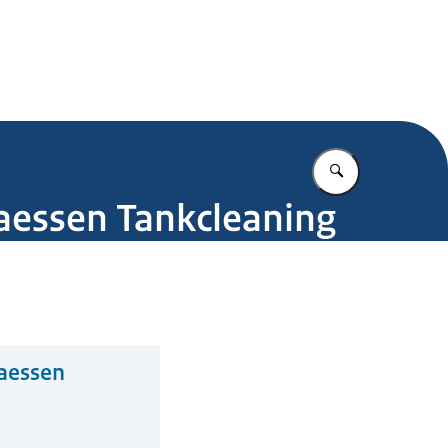
.nl
Vul in wat u z
aessen Tankcleaning
laessen