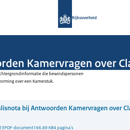
Naar de homepage van Rijksoverheid
Rijksoverheid
orden Kamervragen over Cl
 achtergrondinformatie die bewindspersonen
tvorming over een Kamerstuk.
lisnota bij Antwoorden Kamervragen over C
23
PDF-document
166.89 KB
4 pagina's