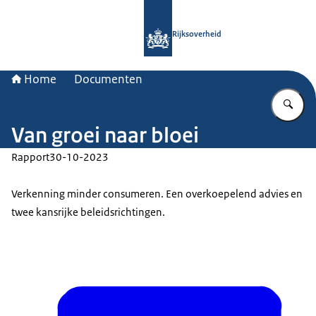
Naar de homepage van Rijksoverheid
Rijksoverheid
Home
Documenten
Vu
Van groei naar bloei
Rapport
30-10-2023
Verkenning minder consumeren. Een overkoepelend advies en
twee kansrijke beleidsrichtingen.