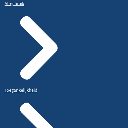
AI-gebruik
Toegankelijkheid