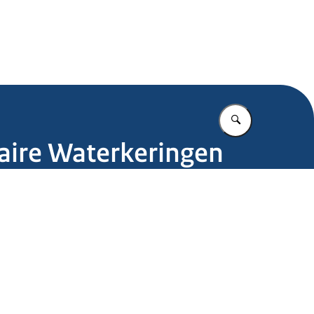
.nl
Vul in wat u z
maire Waterkeringen