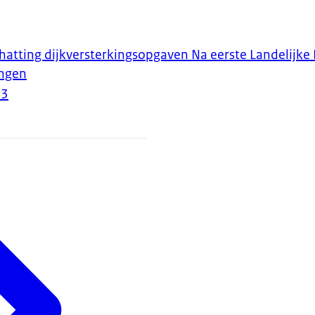
hatting dijkversterkingsopgaven Na eerste Landelijk
ingen
23