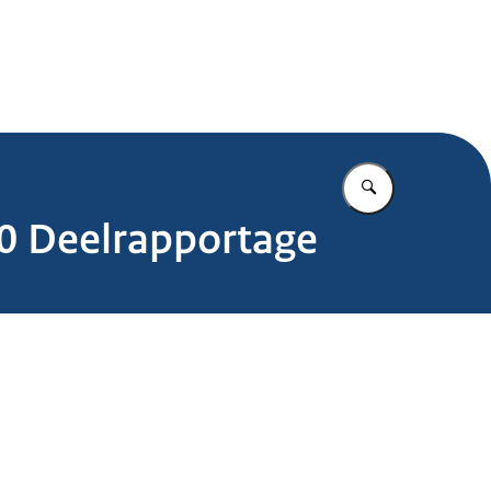
.nl
Vul in wat u z
0 Deelrapportage