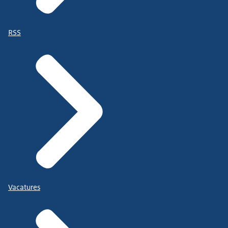
RSS
Vacatures