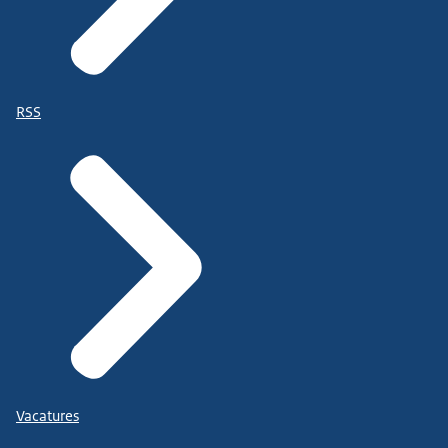
RSS
Vacatures