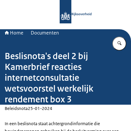
Naar de homepage van Rijksoverheid
Rijksoverheid
Home
Documenten
Vu
Beslisnota's deel 2 bij
Kamerbrief reacties
internetconsultatie
wetsvoorstel werkelijk
rendement box 3
Beleidsnota
25-01-2024
In een beslisnota staat achtergrondinformatie die