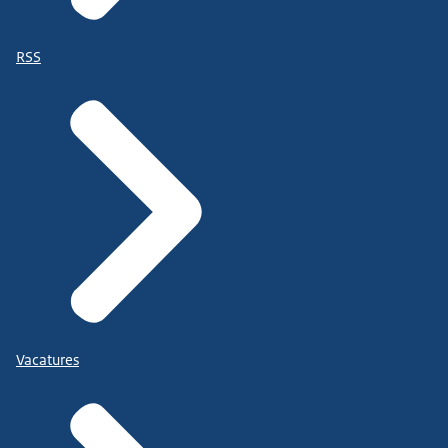
RSS
Vacatures