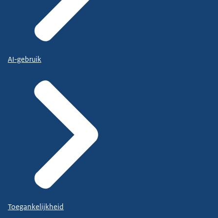
AI-gebruik
Toegankelijkheid