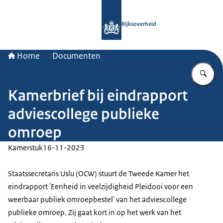
Naar de homepage van Rijksoverheid
Rijksoverheid
Home
Documenten
Vu
Kamerbrief bij eindrapport
adviescollege publieke
omroep
Kamerstuk
16-11-2023
Staatssecretaris Uslu (OCW) stuurt de Tweede Kamer het
eindrapport 'Eenheid in veelzijdigheid Pleidooi voor een
weerbaar publiek omroepbestel' van het adviescollege
publieke omroep. Zij gaat kort in op het werk van het