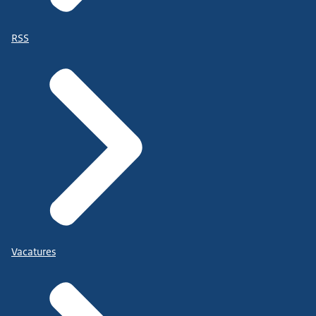
RSS
Vacatures