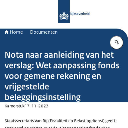
Naar de homepage van Rijksoverheid
Rijksoverheid
Home
Documenten
Vu
Nota naar aanleiding van het
verslag: Wet aanpassing fonds
voor gemene rekening en
vrijgestelde
beleggingsinstelling
Kamerstuk
17-11-2023
Staatssecretaris Van Rij (Fiscaliteit en Belastingdienst) geeft