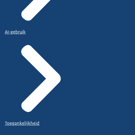
AI-gebruik
Toegankelijkheid