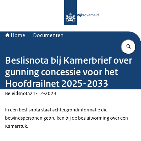
Naar de homepage van Rijksoverheid
Rijksoverheid
Home
Documenten
Vu
Beslisnota bij Kamerbrief over
gunning concessie voor het
Hoofdrailnet 2025-2033
Beleidsnota
21-12-2023
In een beslisnota staat achtergrondinformatie die
bewindspersonen gebruiken bij de besluitvorming over een
Kamerstuk.